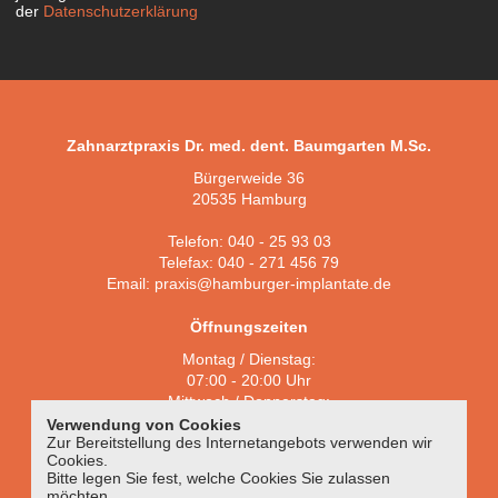
der
Datenschutzerklärung
Zahnarztpraxis Dr. med. dent. Baumgarten M.Sc.
Bürgerweide 36
20535 Hamburg
Telefon:
040 - 25 93 03
Telefax: 040 - 271 456 79
Email:
praxis@hamburger-implantate.de
Öffnungszeiten
Montag / Dienstag:
07:00 - 20:00 Uhr
Mittwoch / Donnerstag:
08:00 - 20:00 Uhr
Verwendung von Cookies
Zur Bereitstellung des Internetangebots verwenden wir
Freitag:
Cookies.
07:00 - 14:00 Uhr
Bitte legen Sie fest, welche Cookies Sie zulassen
und nach Vereinbarung
möchten.