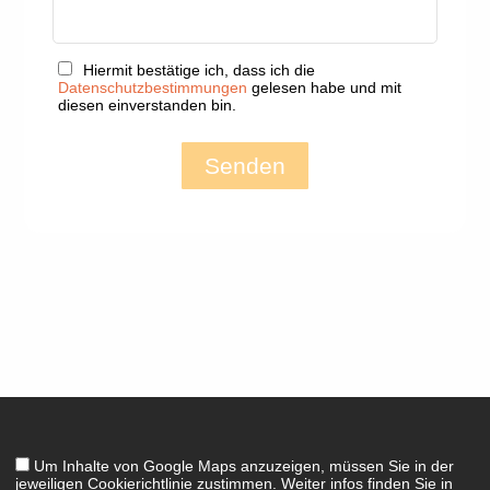
Hiermit bestätige ich, dass ich die
Datenschutzbestimmungen
gelesen habe und mit
diesen einverstanden bin.
Senden
Um Inhalte von Google Maps anzuzeigen, müssen Sie in der
jeweiligen Cookierichtlinie zustimmen. Weiter infos finden Sie in